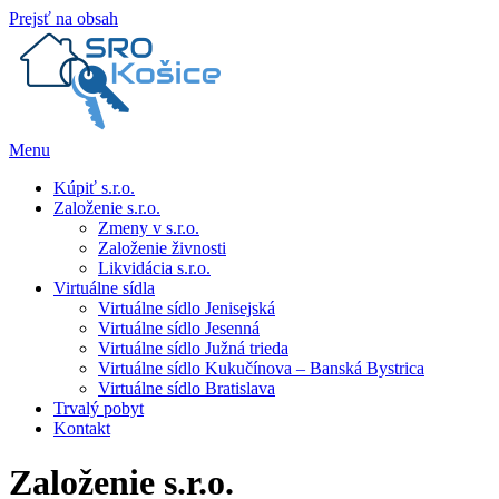
Prejsť na obsah
Menu
Kúpiť s.r.o.
Založenie s.r.o.
Zmeny v s.r.o.
Založenie živnosti
Likvidácia s.r.o.
Virtuálne sídla
Virtuálne sídlo Jenisejská
Virtuálne sídlo Jesenná
Virtuálne sídlo Južná trieda
Virtuálne sídlo Kukučínova – Banská Bystrica
Virtuálne sídlo Bratislava
Trvalý pobyt
Kontakt
Založenie s.r.o.