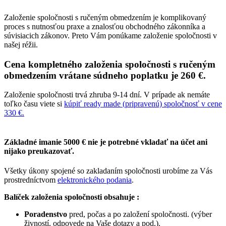
Založenie spoločnosti s ručeným obmedzením je komplikovaný
proces s nutnosťou praxe a znalosťou obchodného zákonníka a
súvisiacich zákonov. Preto Vám ponúkame založenie spoločnosti v
našej réžii.
Cena
kompletného
založenia spoločnosti s ručeným
obmedzením vrátane súdneho poplatku je
260
€.
Založenie spoločnosti trvá zhruba 9-14 dní. V prípade ak nemáte
toľko času viete si
kúpiť ready made (pripravenú) spoločnosť v cene
330 €.
Základné imanie 5000 €
nie je potrebné
vkladať na účet ani
nijako preukazovať.
Všetky úkony spojené so zakladaním spoločnosti urobíme za Vás
prostredníctvom
elektronického podania
.
Balíček založenia spoločnosti obsahuje :
Poradenstvo
pred, počas a po založení spoločnosti. (výber
živností, odpovede na Vaše dotazy a pod.).