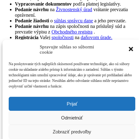
Vypracovanie dokumentov
podľa platnej legislatívy.
Podanie návrhu
na
Živnostenský úrad
vrátanie prevzatia
oprávnení.
Podanie žiadosti
o
súhlas správcu dane
a jeho prevzatie.
Podanie návrhu
na zápis spoločnosti na príslušný súd a
prevzatie výpisu z
Obchodného registra
.
Registrácia
Vašej
spoločnosti
na
daňovom úrade.
Spravujte súhlas so súbormi
Meno
*
cookie
Priezvisko
*
Email
*
Na poskytovanie tých najlepších skúseností používame technológie, ako sú súbory
Telefónne číslo
*
cookie na ukladanie a/alebo prístup k informáciám o zariadení. Súhlas s týmito
Ako Vás máme kontaktovať
*
technológiami nám umožní spracovávať údaje, ako je správanie pri prehliadaní alebo
jedinečné ID na tejto stránke. Nesúhlas alebo odvolanie súhlasu môže nepriaznivo
Emailom
ovplyvniť určité vlastnosti a funkcie.
Telefonicky
Poznámka
Prijať
Odoslať
Odmietnúť
Pripojte sa na odber nášho newslettra
Zobraziť predvoľby